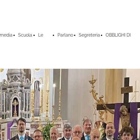
imedia
Scuola
Le
Parlano
Segreteria
OBBLIGHI DI
di
attività
di noi
e Contatti
TRAPARENZA