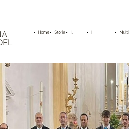
NA
Home
Storia
Il
I
Mult
DEL
Page
Direttivo
Componenti